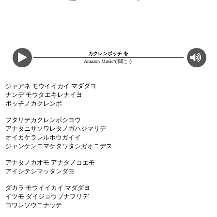
カクレンボッチ を
Amazon Musicで聞こう
ジャアネ モウイイカイ マダダヨ
ナンデ モウタエキレナイヨ
ボッチノカクレンボ
フタリデカクレンボシヨウ
アナタニサソワレタノガハジマリデ
オイカケラレルホウガイイ
ジャンケンニマケタワタシガオニデス
アナタノカオモ アナタノコエモ
アイシテシマッタンダヨ
ダカラ モウイイカイ マダダヨ
イツモ ダイジョウブナフリデ
コワレソウニナッテ