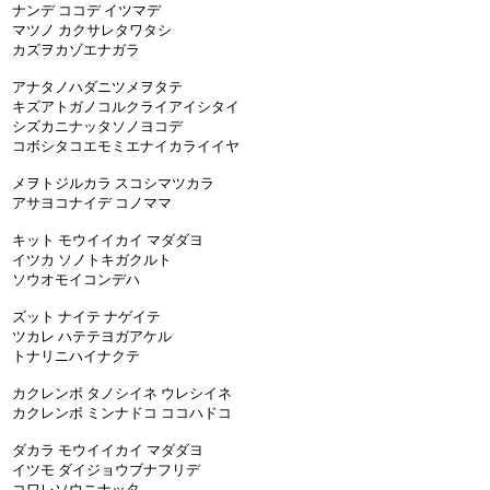
ナンデ ココデ イツマデ
マツノ カクサレタワタシ
カズヲカゾエナガラ
アナタノハダニツメヲタテ
キズアトガノコルクライアイシタイ
シズカニナッタソノヨコデ
コボシタコエモミエナイカライイヤ
メヲトジルカラ スコシマツカラ
アサヨコナイデ コノママ
キット モウイイカイ マダダヨ
イツカ ソノトキガクルト
ソウオモイコンデハ
ズット ナイテ ナゲイテ
ツカレ ハテテヨガアケル
トナリニハイナクテ
カクレンボ タノシイネ ウレシイネ
カクレンボ ミンナドコ ココハドコ
ダカラ モウイイカイ マダダヨ
イツモ ダイジョウブナフリデ
コワレソウニナッタ