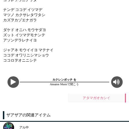
ナンデ ココデ イツマデ
マツノ カクサレタワタシ
カズヲカゾエナガラ
ダケド オニハ モウヤダヨ
ズット イツマデモナンテ
アソンデラレナイヨ
ジャアネ モウイイヨ マテナイ
ココデ オワリニシマショウ
ココロヲオニニシテ
カクレンボッチ を
Amazon Musicで聞こう
アタマガオカシイ
ザアザアの関連アイテム
アル中