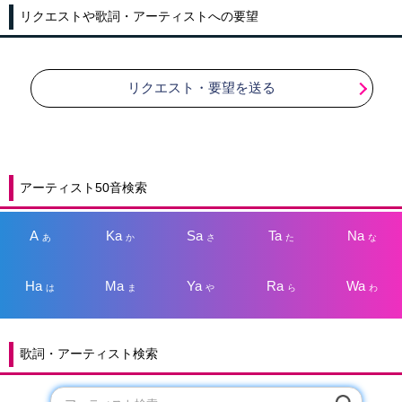
リクエストや歌詞・アーティストへの要望
リクエスト・要望を送る
アーティスト50音検索
A
Ka
Sa
Ta
Na
あ
か
さ
た
な
Ha
Ma
Ya
Ra
Wa
は
ま
や
ら
わ
歌詞・アーティスト検索