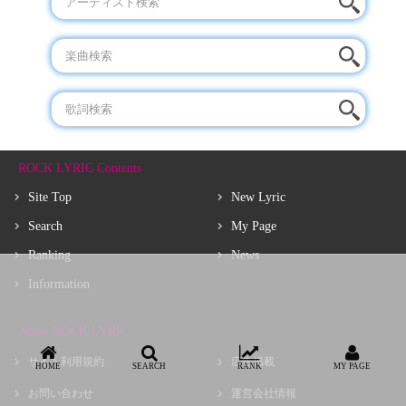
ROCK LYRIC Contents
Site Top
New Lyric
Search
My Page
Ranking
News
Information
About ROCK LYRIC
サイト利用規約
広告掲載
HOME
SEARCH
RANK
MY PAGE
お問い合わせ
運営会社情報