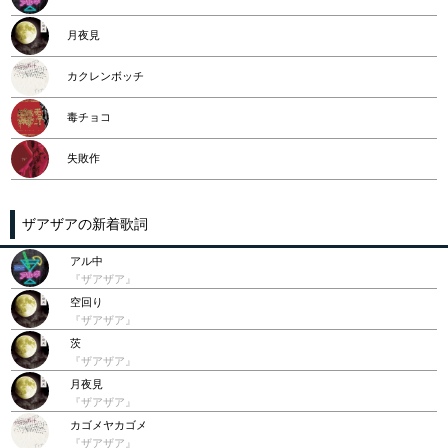
月夜見
カクレンボッチ
毒チョコ
失敗作
ザアザアの新着歌詞
アル中
『ザアザア』
空回り
『ザアザア』
茨
『ザアザア』
月夜見
『ザアザア』
カゴメヤカゴメ
『ザアザア』