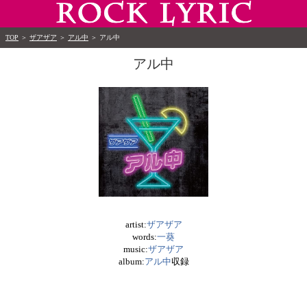
TOP
＞
ザアザア
＞
アル中
＞
アル中
アル中
artist:
ザアザア
words:
一葵
music:
ザアザア
album:
アル中
収録