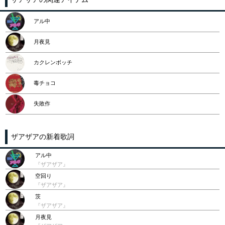
アル中
月夜見
カクレンボッチ
毒チョコ
失敗作
ザアザアの新着歌詞
アル中
『ザアザア』
空回り
『ザアザア』
茨
『ザアザア』
月夜見