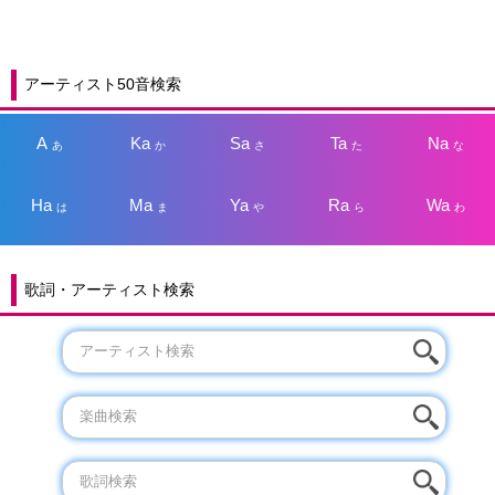
アーティスト50音検索
A
Ka
Sa
Ta
Na
あ
か
さ
た
な
Ha
Ma
Ya
Ra
Wa
は
ま
や
ら
わ
歌詞・アーティスト検索