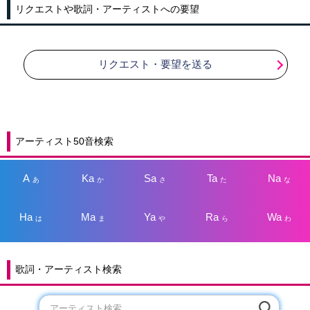
リクエストや歌詞・アーティストへの要望
リクエスト・要望を送る
アーティスト50音検索
A
Ka
Sa
Ta
Na
あ
か
さ
た
な
Ha
Ma
Ya
Ra
Wa
は
ま
や
ら
わ
歌詞・アーティスト検索