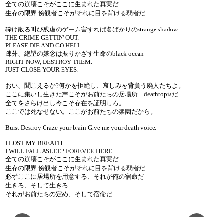
全ての崩壊こそがここに生まれた真実だ
生存の限界 傍観者こそがそれに目を背ける弱者だ
砕け散る叫び残虐のゲーム害すれば名ばかりのstrange shadow
THE CRIME GETTIN' OUT.
PLEASE DIE AND GO HELL.
疎外、絶望の嫌念は振りかざす生命のblack ocean
RIGHT NOW, DESTROY THEM.
JUST CLOSE YOUR EYES.
おい、聞こえるか?何かを拒絶し、哀しみを背負う廃人たちよ。
ここに集いし生きた声こそがお前たちの居場所、deathtopiaだ
全てをさらけ出し今こそ存在を証明しろ。
ここでは死なせない。ここがお前たちの楽園だから。
Burst Destroy Craze your brain Give me your death voice.
I LOST MY BREATH
I WILL FALL ASLEEP FOREVER HERE
全ての崩壊こそがここに生まれた真実だ
生存の限界 傍観者こそがそれに目を背ける弱者だ
必ずここに居場所を用意する、それが俺の宿命だ
生きろ、そして生きろ
それがお前たちの定め、そして宿命だ