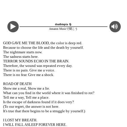
deathtopia を
Amazon Musicで聞こう
GOD GAVE ME THE BLOOD, the color is deep red.
Because to choose the life and the death by yourself.
The nightmare starts now.
The sadness starts here.
TERROR SOUNDS ECHO IN THE BRAIN.
Therefore, the wound was repeated every day.
There is no pain. Give me a voice.
There is no fear. Give me a shock.
ROAD OF DEATH
Show me a real, Show me a lie.
What can you find in the world where it was finished to rot?
Tell me a way, Tell me a place.
Is the escape of darkness found if it does very?
(To our regret, the answer is not here.
It's true that there begins to be a struggle by yourself.)
I LOST MY BREATH.
I WILL FALL ASLEEP FOREVER HERE.