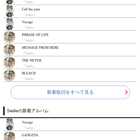
『Sadie』
Call the pain
『Sadie』
Voyage
『Sadie』
PHRASE OF LIFE
『Sadie』
MESSAGE FROM HERE
『Sadie』
THE NEVER
『Sadie』
BLEACH
『Sadie』
新着歌詞をすべて見る
Sadieの新着アルバム
Voyage
『Sadie』
GANGSTA