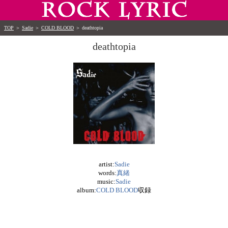
TOP
＞
Sadie
＞
COLD BLOOD
＞
deathtopia
deathtopia
artist:
Sadie
words:
真緒
music:
Sadie
album:
COLD BLOOD
収録