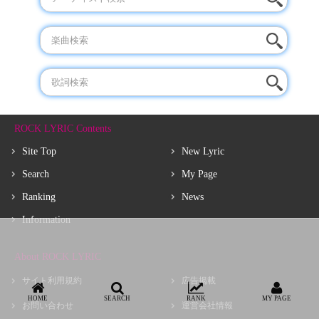
ROCK LYRIC Contents
Site Top
New Lyric
Search
My Page
Ranking
News
Information
About ROCK LYRIC
サイト利用規約
広告掲載
HOME
SEARCH
RANK
MY PAGE
お問い合わせ
運営会社情報