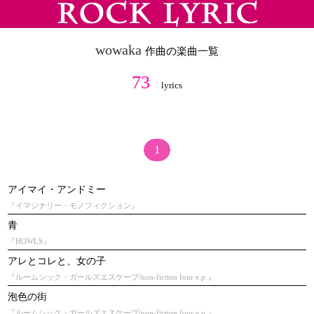
wowaka
作曲の楽曲一覧
73
lyrics
1
アイマイ・アンドミー
『イマジナリー・モノフィクション』
青
『HOWLS』
アレとコレと、女の子
『ルームシック・ガールズエスケープ/non-fiction four e.p.』
泡色の街
『ルームシック・ガールズエスケープ/non-fiction four e.p.』