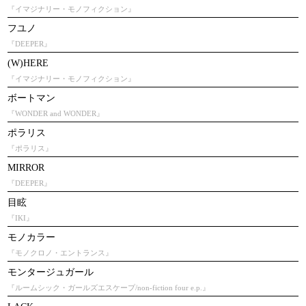
『イマジナリー・モノフィクション』
フユノ
『DEEPER』
(W)HERE
『イマジナリー・モノフィクション』
ボートマン
『WONDER and WONDER』
ポラリス
『ポラリス』
MIRROR
『DEEPER』
目眩
『IKI』
モノカラー
『モノクロノ・エントランス』
モンタージュガール
『ルームシック・ガールズエスケープ/non-fiction four e.p.』