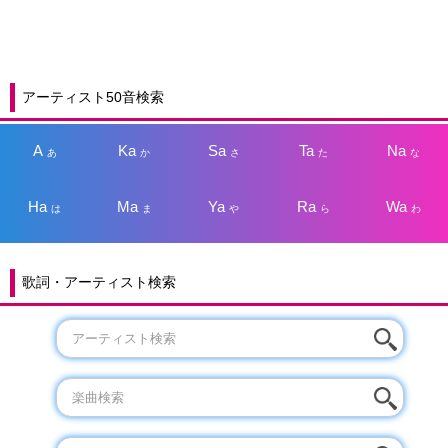
アーティスト50音検索
A
Ka
Sa
Ta
Na
あ
か
さ
た
な
Ha
Ma
Ya
Ra
Wa
は
ま
や
ら
わ
歌詞・アーティスト検索