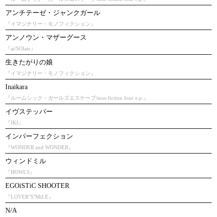
アンチテーゼ・ジャンクガール
『イマジナリー・モノフィクション』
アンノウン・マザーグース
『ai/SOlate』
生きたがりの娘
『イマジナリー・モノフィクション』
Inaikara
『ルームシック・ガールズエスケープ/non-fiction four e.p.』
イヴステッパー
『IKI』
インパーフェクション
『WONDER and WONDER』
ウィンドミル
『HOWLS』
EGOiSTiC SHOOTER
『LOVER"S"MiLE』
N/A