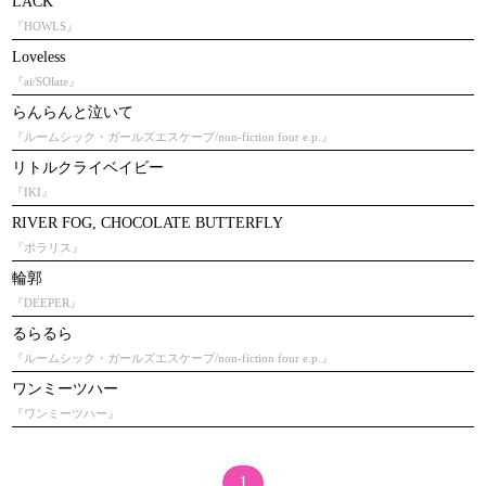
LACK
『HOWLS』
Loveless
『ai/SOlate』
らんらんと泣いて
『ルームシック・ガールズエスケープ/non-fiction four e.p.』
リトルクライベイビー
『IKI』
RIVER FOG, CHOCOLATE BUTTERFLY
『ポラリス』
輪郭
『DEEPER』
るらるら
『ルームシック・ガールズエスケープ/non-fiction four e.p.』
ワンミーツハー
『ワンミーツハー』
1