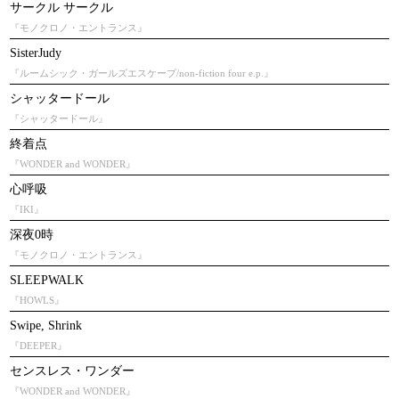
サークル サークル
『モノクロノ・エントランス』
SisterJudy
『ルームシック・ガールズエスケープ/non-fiction four e.p.』
シャッタードール
『シャッタードール』
終着点
『WONDER and WONDER』
心呼吸
『IKI』
深夜0時
『モノクロノ・エントランス』
SLEEPWALK
『HOWLS』
Swipe, Shrink
『DEEPER』
センスレス・ワンダー
『WONDER and WONDER』