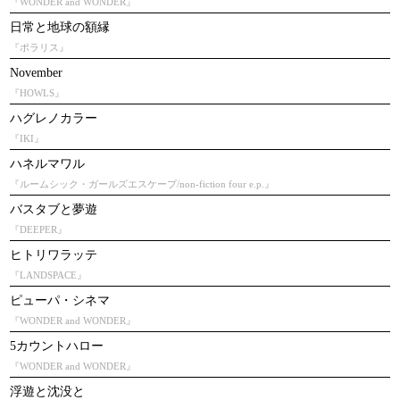
『WONDER and WONDER』
日常と地球の額縁
『ポラリス』
November
『HOWLS』
ハグレノカラー
『IKI』
ハネルマワル
『ルームシック・ガールズエスケープ/non-fiction four e.p.』
バスタブと夢遊
『DEEPER』
ヒトリワラッテ
『LANDSPACE』
ピューパ・シネマ
『WONDER and WONDER』
5カウントハロー
『WONDER and WONDER』
浮遊と沈没と