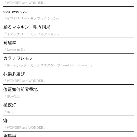
『WONDER and WONDER』
ever ever ever
『イマジナリー・モノフィクション』
踊るマネキン、唄う阿呆
『イマジナリー・モノフィクション』
覚醒屋
『Letters to U』
カラノワレモノ
『ルームシック・ガールズエスケープ/non-fiction four e.p.』
我楽多遊び
『WONDER and WONDER』
伽藍如何前零番地
『HOWLS』
極夜灯
『IKI』
癖
『WONDER and WONDER』
劇場街