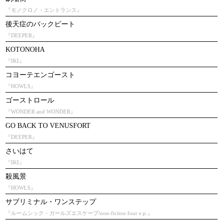
『モノクロノ・エントランス』
後天症のバックビート
『DEEPER』
KOTONOHA
『IKI』
コヨーテエンゴースト
『HOWLS』
ゴーストロール
『WONDER and WONDER』
GO BACK TO VENUSFORT
『DEEPER』
さいはて
『IKI』
殺風景
『HOWLS』
サブリミナル・ワンステップ
『ルームシック・ガールズエスケープ/non-fiction four e.p.』