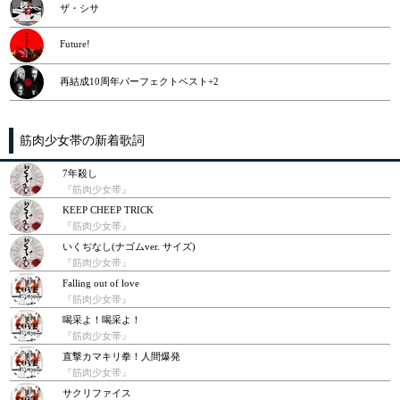
ザ・シサ
Future!
再結成10周年パーフェクトベスト+2
筋肉少女帯の新着歌詞
7年殺し
『筋肉少女帯』
KEEP CHEEP TRICK
『筋肉少女帯』
いくぢなし(ナゴムver. サイズ)
『筋肉少女帯』
Falling out of love
『筋肉少女帯』
喝采よ！喝采よ！
『筋肉少女帯』
直撃カマキリ拳！人間爆発
『筋肉少女帯』
サクリファイス