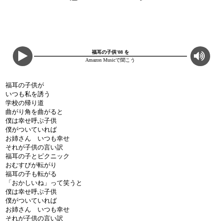
福耳の子供'08 を
Amazon Musicで聞こう
福耳の子供が
いつも私を誘う
学校の帰り道
曲がり角を曲がると
僕は幸せ呼ぶ子供
僕がついていれば
お姉さん いつも幸せ
それが子供の言い訳
福耳の子とピクニック
おむすびが転がり
福耳の子も転がる
「おかしいね」って笑うと
僕は幸せ呼ぶ子供
僕がついていれば
お姉さん いつも幸せ
それが子供の言い訳