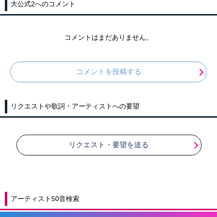
大公式2へのコメント
コメントはまだありません。
コメントを投稿する
リクエストや歌詞・アーティストへの要望
リクエスト・要望を送る
アーティスト50音検索