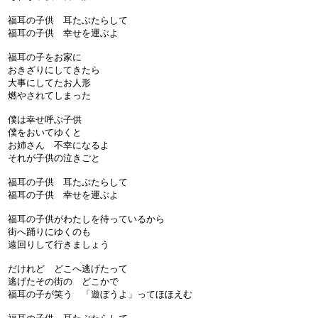
福耳の子供 耳たぶたらして
福耳の子供 幸せを運ぶよ
福耳の子をお家に
おきざりにしてきたら
大事にしてたお人形
燃やされてしまった
僕は幸せ呼ぶ子供
僕をおいてゆくと
お姉さん 不幸になるよ
それが子供の泣きごと
福耳の子供 耳たぶたらして
福耳の子供 幸せを運ぶよ
福耳の子供がわたしを待っているから
街へ踊りにゆくのも
遠回りして行きましょう
だけれど どこへ逃げたって
逃げたその街の どこかで
福耳の子が笑う 「遊ぼうよ」ってほほえむ