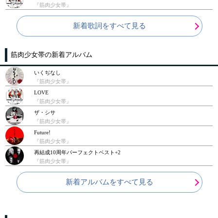
『筋肉少女帯』
新着歌詞をすべて見る
筋肉少女帯の新着アルバム
いくぢなし
『筋肉少女帯』
LOVE
『筋肉少女帯』
ザ・シサ
『筋肉少女帯』
Future!
『筋肉少女帯』
再結成10周年パーフェクトベスト+2
『筋肉少女帯』
新着アルバムをすべて見る