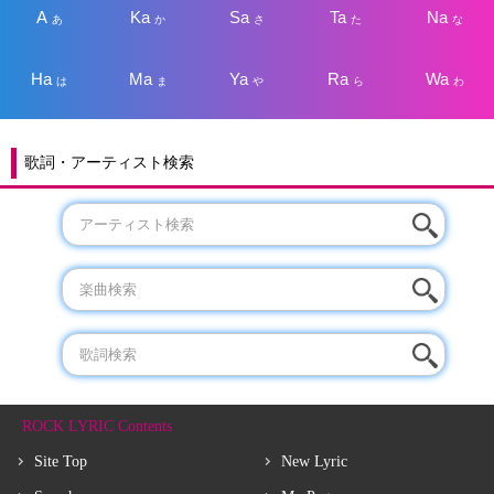
A
Ka
Sa
Ta
Na
あ
か
さ
た
な
Ha
Ma
Ya
Ra
Wa
は
ま
や
ら
わ
歌詞・アーティスト検索
ROCK LYRIC Contents
Site Top
New Lyric