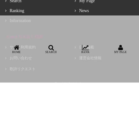
Search
My Page
Ranking
News
Information
About ROCK LYRIC
サイト利用規約
広告掲載
HOME
SEARCH
RANK
MY PAGE
お問い合わせ
運営会社情報
歌詩リクエスト
Copyright © choir, Inc.