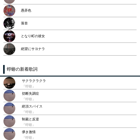
愚弄色
落首
となり町の彼女
絶望にサヨナラ
蜉蝣の新着歌詞
サクラクラクラ
『蜉蝣』
切断失調症
『蜉蝣』
絶頂スパイス
『蜉蝣』
制裁と反逆
『蜉蝣』
儚き激情
『蜉蝣』