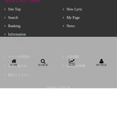
ROCK LYRIC Contents
Site Top
New Lyric
Search
My Page
Ranking
News
Information
About ROCK LYRIC
サイト利用規約
広告掲載
HOME
SEARCH
RANK
MY PAGE
お問い合わせ
運営会社情報
歌詩リクエスト
Copyright © choir, Inc.