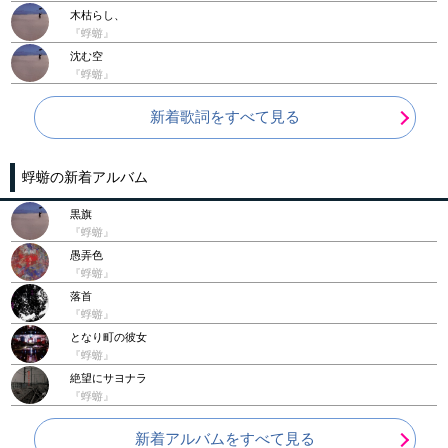
木枯らし、
『蜉蝣』
沈む空
『蜉蝣』
新着歌詞をすべて見る
蜉蝣の新着アルバム
黒旗
『蜉蝣』
愚弄色
『蜉蝣』
落首
『蜉蝣』
となり町の彼女
『蜉蝣』
絶望にサヨナラ
『蜉蝣』
新着アルバムをすべて見る