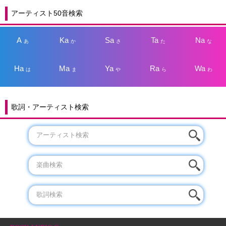
アーティスト50音検索
A
Ka
Sa
Ta
Na
あ
か
さ
た
な
Ha
Ma
Ya
Ra
Wa
は
ま
や
ら
わ
歌詞・アーティスト検索