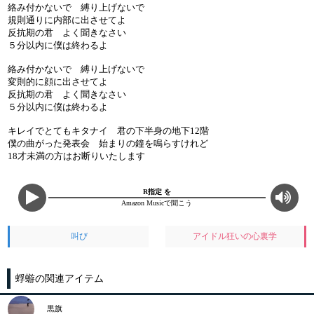
絡み付かないで 縛り上げないで
規則通りに内部に出させてよ
反抗期の君 よく聞きなさい
５分以内に僕は終わるよ
絡み付かないで 縛り上げないで
変則的に顔に出させてよ
反抗期の君 よく聞きなさい
５分以内に僕は終わるよ
キレイでとてもキタナイ 君の下半身の地下12階
僕の曲がった発表会 始まりの鐘を鳴らすけれど
18才未満の方はお断りいたします
R指定 を
Amazon Musicで聞こう
叫び
アイドル狂いの心裏学
蜉蝣の関連アイテム
黒旗