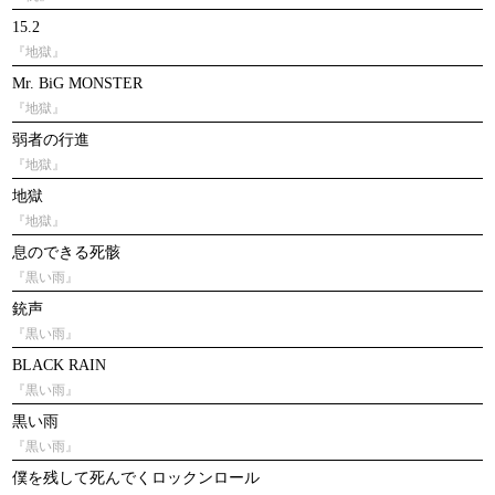
15.2
『地獄』
Mr. BiG MONSTER
『地獄』
弱者の行進
『地獄』
地獄
『地獄』
息のできる死骸
『黒い雨』
銃声
『黒い雨』
BLACK RAIN
『黒い雨』
黒い雨
『黒い雨』
僕を残して死んでくロックンロール