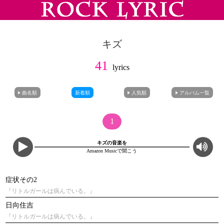
キズ
41
lyrics
曲名順
新着順
人気順
アルバム一覧
1
キズの音楽を
Amazon Musicで聞こう
症状その2
『リトルガールは病んでいる。』
日向住吉
『リトルガールは病んでいる。』