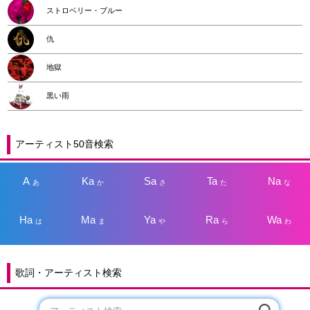
ストロベリー・ブルー
仇
地獄
黒い雨
アーティスト50音検索
A
Ka
Sa
Ta
Na
あ
か
さ
た
な
Ha
Ma
Ya
Ra
Wa
は
ま
や
ら
わ
歌詞・アーティスト検索