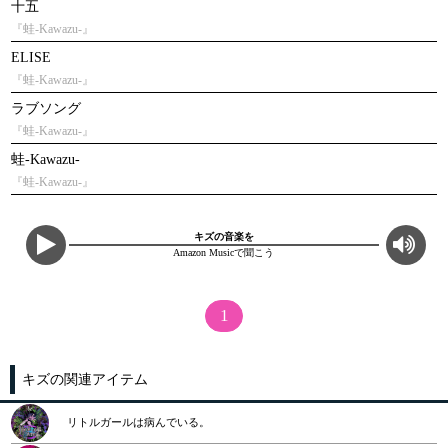
十五
『蛙-Kawazu-』
ELISE
『蛙-Kawazu-』
ラブソング
『蛙-Kawazu-』
蛙-Kawazu-
『蛙-Kawazu-』
キズの音楽を
Amazon Musicで聞こう
1
キズの関連アイテム
リトルガールは病んでいる。