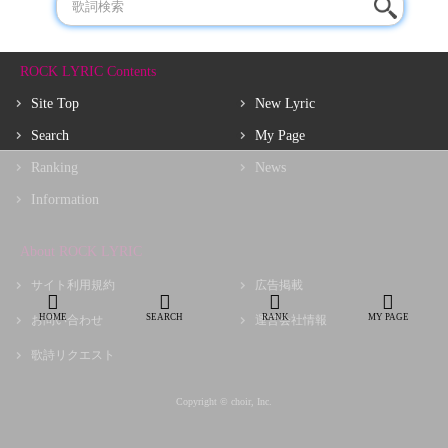
ROCK LYRIC Contents
Site Top
New Lyric
Search
My Page
Ranking
News
Information
About ROCK LYRIC
サイト利用規約
広告掲載
HOME
SEARCH
RANK
MY PAGE
お問い合わせ
運営会社情報
歌詩リクエスト
Copyright © choir, Inc.