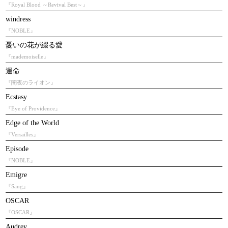
『Royal Blood ～Revival Best～』
windress
『NOBLE』
憂いの花が綴る愛
『mademoiselle』
運命
『闇夜のライオン』
Ecstasy
『Eye of Providence』
Edge of the World
『Versailles』
Episode
『NOBLE』
Emigre
『Sang』
OSCAR
『OSCAR』
Audrey