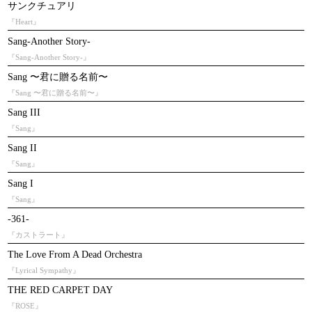
サンクチュアリ
『Heart』
Sang-Another Story-
『Sang-Another Story-』
Sang 〜君に贈る名前〜
『Sang 〜君に贈る名前〜』
Sang III
『Sang』
Sang II
『Sang』
Sang I
『Sang』
-361-
『カストラート』
The Love From A Dead Orchestra
『Lyrical Sympathy』
THE RED CARPET DAY
『ROSE』