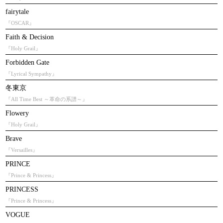
fairytale
『OSCAR』
Faith & Decision
『Holy Grail』
Forbidden Gate
『Lyrical Sympathy』
冬東京
『All Time Best ～革命の系譜～』
Flowery
『Holy Grail』
Brave
『Versailles』
PRINCE
『Prince & Princess』
PRINCESS
『Prince & Princess』
VOGUE