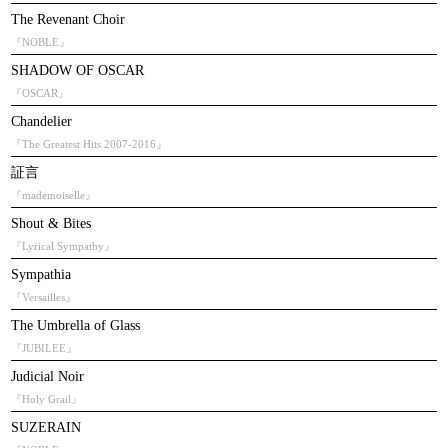
The Revenant Choir
『NOBLE』
SHADOW OF OSCAR
『OSCAR』
Chandelier
『The Greatest Hits 2007-2016』
証言
『mademoiselle』
Shout & Bites
『Lyrical Sympathy』
Sympathia
『Versailles』
The Umbrella of Glass
『JUBILEE』
Judicial Noir
『Holy Grail』
SUZERAIN