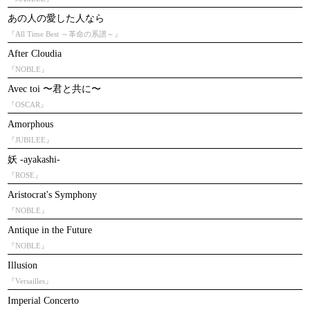
あの人の愛した人なら
『All Time Best ～革命の系譜～』
After Cloudia
『NOBLE』
Avec toi 〜君と共に〜
『OSCAR』
Amorphous
『JUBILEE』
妖 -ayakashi-
『ROSE』
Aristocrat's Symphony
『NOBLE』
Antique in the Future
『NOBLE』
Illusion
『Versailles』
Imperial Concerto