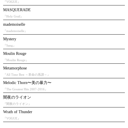
『VOGUE』
MASQUERADE
『Holy Grail』
mademoiselle
『mademoiselle』
Mystery
『Sang』
Moulin Rouge
『Moulin Rouge』
Metamorphose
『All Time Best ～革命の系譜～』
Melodic Thorn〜美の暴力〜
『The Greatest Hits 2007-2016』
闇夜のライオン
『闇夜のライオン』
Wrath of Thunder
『VOGUE』