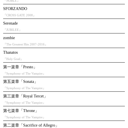
『NOBLE』
SFORZANDO
『CROSS GATE 2008』
Serenade
『JUBILEE』
zombie
『The Greatest Hits 2007-2016』
Thanatos
『Holy Grail』
第一楽章「Presto」
『Symphony of The Vampire』
第五楽章「Sonata」
『Symphony of The Vampire』
第三楽章「Royal Tercet」
『Symphony of The Vampire』
第七楽章「Throne」
『Symphony of The Vampire』
第二楽章「Sacrifice of Allegro」