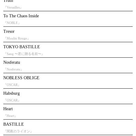
Truth
『Versailles』
To The Chaos Inside
『NOBLE』
Tresor
『Moulin Rouge』
TOKYO BASTILLE
『Sang 〜君に贈る名前〜』
Nosferatu
『Nosferatu』
NOBLESS OBLIGE
『OSCAR』
Habsburg
『OSCAR』
Heart
『Heart』
BASTILLE
『闇夜のライオン』