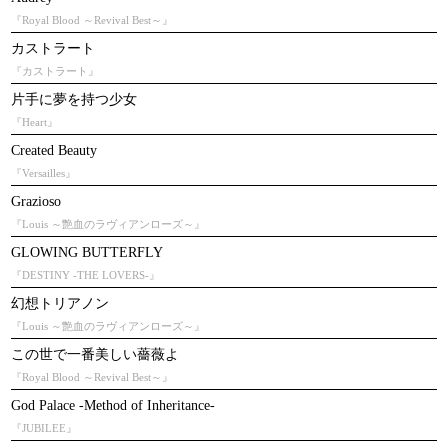
『Royal Blood ～Revival Best～』
カストラート
『カストラート』
片手に夢を持つ少女
『Heart』
Created Beauty
『Versailles』
Grazioso
『Louis ～艶血のラヴィアンローズ～』
GLOWING BUTTERFLY
『DESTINY -THE LOVERS-』
幻想トリアノン
『Louis ～艶血のラヴィアンローズ～』
この世で一番美しい薔薇よ
『Royal Blood ～Revival Best～』
God Palace -Method of Inheritance-
『JUBILEE』