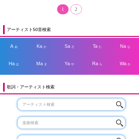
1
2
アーティスト50音検索
A
Ka
Sa
Ta
Na
あ
か
さ
た
な
Ha
Ma
Ya
Ra
Wa
は
ま
や
ら
わ
歌詞・アーティスト検索