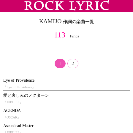
KAMIJO
作詞の楽曲一覧
113
lyrics
1
2
Eye of Providence
『Eye of Providence』
愛と哀しみのノクターン
『JUBILEE』
AGENDA
『OSCAR』
Ascendead Master
『JUBILEE』