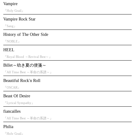
Vampire
『Holy Grail』
Vampire Rock Star
『Sang』
History of The Other Side
『NOBLE』
HEEL
『Royal Blood ～Revival Best～』
Billet～幼き夏の便箋～
『All Time Best ～革命の系譜～』
Beautiful Rock'n Roll
『OSCAR』
Beast Of Desire
『Lyrical Sympathy』
fiancailles
『All Time Best ～革命の系譜～』
Philia
『Holy Grail』