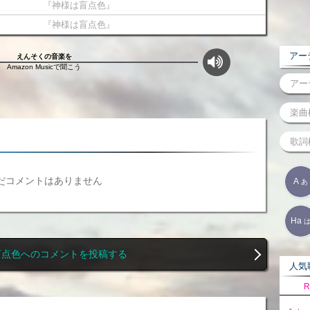
『神様は盲点色』
『神様は盲点色』
アーテ
えんそくの音楽を
Amazon Musicで聞こう
だコメントはありません
A
あ
Ha
盲点色へのコメントを投稿する
人気歌
R