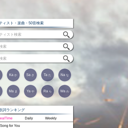
ィスト・楽曲・50音検索
Ka
Sa
Ta
Na
か
さ
た
な
Ma
Ya
Ra
Wa
は
ま
や
ら
わ
詞ランキング
ealTime
Daily
Weekly
Song for You