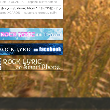
Взглянем на XCARDS — сервис, о котором сейчас говорят. Совсем недавно наткнулся о цифровой сервис XCARDS, он дает возможность создавать онлайн дебетовые карты чтобы контролировать расходы. Особенности, на которые я обратил внимание: Создание карты занимает очень короткое время. Сервис позволяет выпустить множество карт для разных целей. Поддержка работает в любое время суток включая персонального менеджера. Доступно управление без задержек — лимиты, уведомления, отчёты, статистика. На что стоит обратить внимание: Локация компании: европейская юрисдикция — перед использованием стоит уточнить, что сервис можно использовать без нарушений. Комиссии: в некоторых случаях встречаются оплаты за операции, поэтому советую просмотреть договор. Реальные кейсы: по отзывам поддержка работает быстро. Защита данных: все операции подтверждаются уведомлениями, но всегда лучше не хранить большие суммы на карте. Общее впечатление: Судя по функционалу, XCARDS может стать удобным инструментом в сфере финансов. Платформа сочетает скорость, удобство и гибкость. Как вы думаете? Пробовали ли подобные сервисы? Напишите в комментариях Виртуальные карты для бизнеса
・ノーム starring May'n /
『ダイアモンド クレバス/射手座☆午後九時 Don't be la
Что такое XCARDS — сервис, о котором сейчас говорят. Буквально на днях заметил о интересный бренд XCARDS, он помогает создавать онлайн карты чтобы управлять бюджетами. Ключевые преимущества: Выпуск занимает всего считанные минуты. Платформа даёт возможность оформить множество карт для разных целей. Есть поддержка в любое время суток включая персонального менеджера. Есть контроль без задержек — транзакции, уведомления, аналитика — всё под рукой. Возможные нюансы: Регистрация: европейская юрисдикция — желательно убедиться, что сервис можно использовать без нарушений. Финансовые условия: возможно, есть скрытые комиссии, поэтому лучше внимательно прочитать договор. Отзывы пользователей: по отзывам поддержка работает быстро. Надёжность системы: внедрены базовые меры безопасности, но всё равно советую не хранить большие суммы на карте. Вывод: В целом платформа кажется отличным помощником для маркетологов. Платформа сочетает скорость, удобство и гибкость. Как вы думаете? Пользовались ли вы XCARDS? Поделитесь опытом — будет интересно сравнить. Виртуальные карты для бизнеса