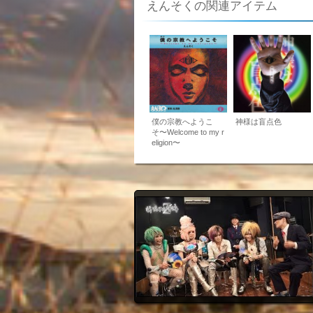
えんそくの関連アイテム
僕の宗教へようこ
神様は盲点色
そ〜Welcome to my r
eligion〜