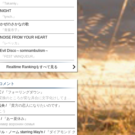
『Takamiy』
NIGHT
『lynch.』
かぜのさかなの歌
『青葉市子』
NOISE FROM YOUR HEART
『レベッカ』
Evil Disco～somnambulism～
『FEST VAINQUEUR』
Realtime Rankingをすべて見る
コメント
 /
『フォーリングダウン』
予測変換のところが変な具合に文字化けしてませんか？
央 /
『貴方の恋人になりたいのです』
こう
 /
『あー夏休み』
имир воронин семья
・ノーム starring May'n /
『ダイアモンド クレバス/射手座☆午後九時 Don't be la