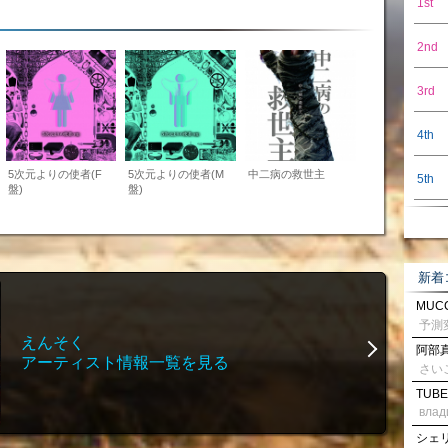
1st
2nd
3rd
4th
5次元よりの使者(F
5次元よりの使者(M
中二病の救世主
5th
盤)
盤)
新着
MUCC
えんそく
阿部真
アーティスト情報一覧を見る
さい
TUBE
влад
シェリル