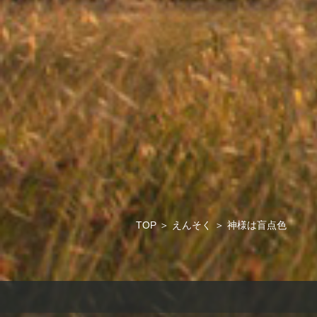
TOP
＞
えんそく
＞
神様は盲点色