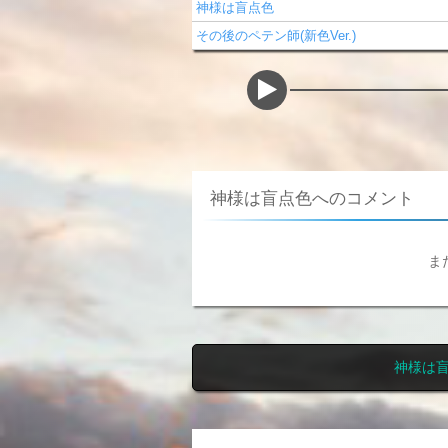
神様は盲点色
その後のペテン師(新色Ver.)
神様は盲点色へのコメント
ま
神様は