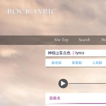
神様は盲点色
2
lyrics
曲名順
新着順
人気順
楽曲名 収録ア