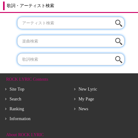
歌詞・アーティスト検索
ROCK LYRIC Contents
Site Top
New Lyric
Search
My Page
Ranking
News
Information
About ROCK LYRIC