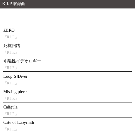
R.I.P.
収録曲
ZERO
『R.I.P.』
死抗回路
『R.I.P.』
乖離性イデオロギー
『R.I.P.』
Loop[S]Diver
『R.I.P.』
Missing piece
『R.I.P.』
Caligula
『R.I.P.』
Gate of Labyrinth
『R.I.P.』