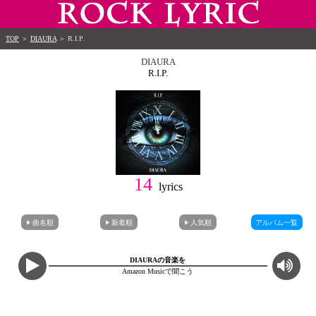
TOP
＞
DIAURA
＞
R.I.P.
DIAURA
R.I.P.
14
lyrics
曲名順
新着順
人気順
アルバム一覧
DIAURAの音楽を
Amazon Musicで聞こう