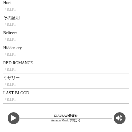
Hurt
『R.I.P.』
その証明
『R.I.P.』
Believer
『R.I.P.』
Hidden cry
『R.I.P.』
RED ROMANCE
『R.I.P.』
ミザリー
『R.I.P.』
LAST BLOOD
『R.I.P.』
DIAURAの音楽を
Amazon Musicで聞こう