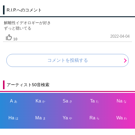
R.I.P.へのコメント
解離性イデオロギーが好き
ずっと聴いてる
2022-04-04
10
コメントを投稿する
アーティスト50音検索
A
Ka
Sa
Ta
Na
あ
か
さ
た
な
Ha
Ma
Ya
Ra
Wa
は
ま
や
ら
わ