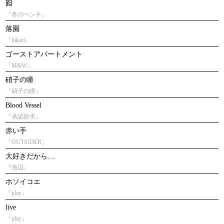
囮
『冬のベンチ』
落園
『hikari』
ゴーストアパートメント
『M&W』
硝子の瞳
『硝子の瞳』
Blood Vessel
『承認欲求』
赤い手
『OUTSIDER』
大好きだから…
『海辺』
ホソイコエ
『play』
live
『play』