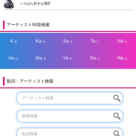
いちばん好きな場所
アーティスト50音検索
A
Ka
Sa
Ta
Na
あ
か
さ
た
な
Ha
Ma
Ya
Ra
Wa
は
ま
や
ら
わ
歌詞・アーティスト検索