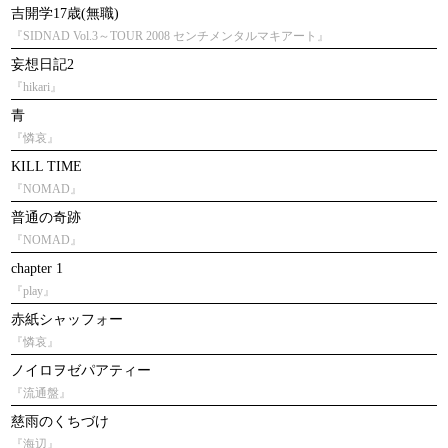
吉開学17歳(無職)
『SIDNAD Vol.3～TOUR 2008 センチメンタルマキアート』
妄想日記2
『hikari』
青
『憐哀』
KILL TIME
『NOMAD』
普通の奇跡
『NOMAD』
chapter 1
『play』
赤紙シャッフォー
『憐哀』
ノイロヲゼパアティー
『流通盤』
慈雨のくちづけ
『海辺』