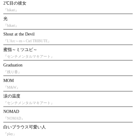
2℃目の彼女
『hikari』
光
『hikari』
Shout at the Devil
『L'Arc～en～Ciel TRIBUTE』
蜜指～ミツユビ～
『センチメンタルマキアート』
Graduation
『残り香』
MOM
『M&W』
涙の温度
『センチメンタルマキアート』
NOMAD
『NOMAD』
白いブラウス可愛い人
『play』