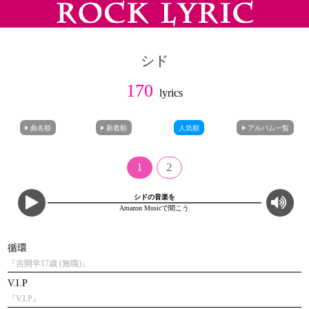
シド
170
lyrics
曲名順
新着順
人気順
アルバム一覧
1
2
シドの音楽を
Amazon Musicで聞こう
循環
『吉開学17歳 (無職)』
V.I.P
『V.I.P』