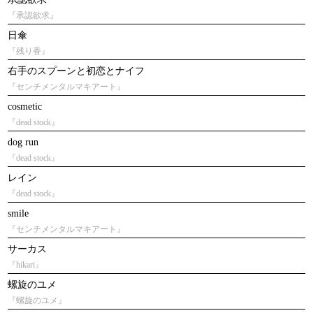
『承認欲求』
日傘
『残り香』
右手のスプーンと初恋とナイフ
『センチメンタルマキアート』
cosmetic
『dead stock』
dog run
『dead stock』
レイン
『dead stock』
smile
『センチメンタルマキアート』
サーカス
『hikari』
螺旋のユメ
『螺旋のユメ』