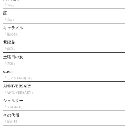
『play』
罠
『play』
キャラメル
『星の都』
紫陽花
『憐哀』
土曜日の女
『憐哀』
season
『モノクロのキス』
ANNIVERSARY
『ANNIVERSARY』
シェルター
『dead stock』
その代償
『星の都』