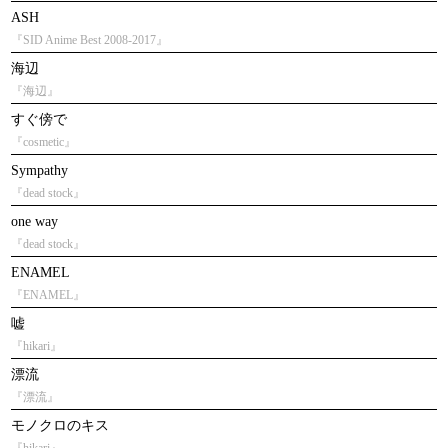
ASH
『SID Anime Best 2008-2017』
海辺
『海辺』
すぐ傍で
『cosmetic』
Sympathy
『dead stock』
one way
『dead stock』
ENAMEL
『ENAMEL』
嘘
『hikari』
漂流
『漂流』
モノクロのキス