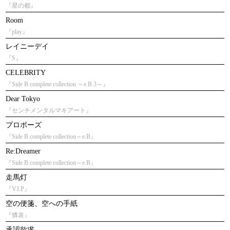
『星の都』
Room
『play』
レイニーデイ
『S』
CELEBRITY
『Side B complete collection ～e.B 3～』
Dear Tokyo
『センチメンタルマキアート』
プロポーズ
『Side B complete collection～e.B』
Re:Dreamer
『Side B complete collection～e.B』
走馬灯
『V.I.P』
空の便箋、空への手紙
『憐哀』
承認欲求