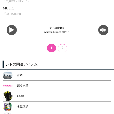
『乱舞のメロディ』
MUSIC
『OUTSIDER』
シドの音楽を
Amazon Musicで聞こう
1
2
シドの関連アイテム
海辺
ほうき星
delete
承認欲求