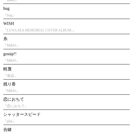
『hikari』
hug
『hug』
WISH
『LUNA SEA MEMORIAL COVER ALBUM-』
糸
『M&W』
gossip!!
『M&W』
軽蔑
『海辺』
残り香
『M&W』
恋におちて
『恋におちて』
シャッタースピード
『play』
合鍵