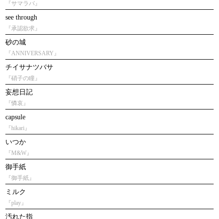
『サマラバ』
see through
『承認欲求』
砂の城
『ANNIVERSARY』
チイサナツバサ
『硝子の瞳』
妄想日記
『憐哀』
capsule
『hikari』
いつか
『M&W』
御手紙
『御手紙』
ミルク
『play』
汚れた指