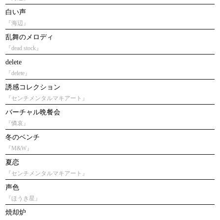
白い声
『海辺』
乱舞のメロディ
『dead stock』
delete
『delete』
誘感コレクション
『センチメンタルマキアート』
バーチャル晩餐会
『憐哀』
冬のベンチ
『M&W』
夏恋
『センチメンタルマキアート』
声色
『ほうき星』
焼却炉