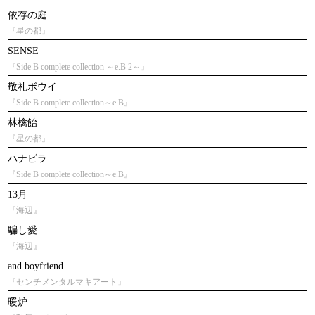
依存の庭
『星の都』
SENSE
『Side B complete collection ～e.B 2～』
敬礼ボウイ
『Side B complete collection～e.B』
林檎飴
『星の都』
ハナビラ
『Side B complete collection～e.B』
13月
『海辺』
騙し愛
『海辺』
and boyfriend
『センチメンタルマキアート』
暖炉